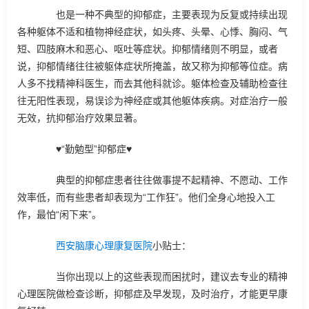
也是一种不典型的抑郁症，主要表现为反复或持续出现
各种躯体不适和植物神经症状，如头疼、头晕、心悸、胸闷、气
短、四肢麻木和恶心、呕吐等症状。抑郁情绪则不明显，或者
说，抑郁情绪往往被躯体症状所掩盖，故又称为抑郁等位症。病
人多不找精神科医生，而去其他科就诊。躯体检查及辅助检查往
往无阳性表现，易误诊为神经症或其他躯体疾病。对症治疗一般
无效，抗抑郁治疗效果显著。
♥“勤勉型”抑郁症♥
典型的抑郁症患者往往做事提不起精神、不愿动、工作
效率低，而有些患者却表现为“工作狂”。他们全身心地投入工
作，最怕“闲下来”。
西安脑康心理康复医院
小贴士：
当你出现以上的这些表现而困扰时，建议去专业的精神
心理医院做检查诊断，抑郁症及早发现，及时治疗，才能更早康