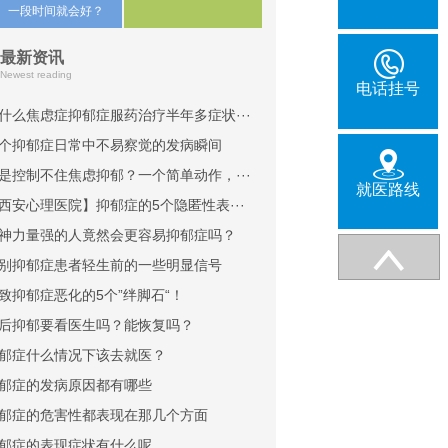
一段时间就会好？
最新资讯
Newest reading
电话挂号
什么焦虑症抑郁症服药治疗半年多症状···
个抑郁症日常中不易察觉的发病瞬间
是控制不住焦虑抑郁？一个简单动作，···
就医路线
西安心理医院】抑郁症的5个隐匿性表···
神力量强的人竟然会更容易抑郁症吗？
别抑郁症患者轻生前的一些明显信号
致抑郁症恶化的5个”绊脚石“！
后抑郁要看医生吗？能恢复吗？
郁症什么情况下该去就医？
郁症的发病原因都有哪些
郁症的危害性都表现在那几个方面
郁症的表现症状有什么呢