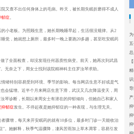
上医院又查不出任何身体上的毛病。昨天，被长期失眠折磨得不成人
抑郁症
。
店的小老板。为照顾生意，她长期晚睡早起，生活很没规律。从2
为
睡觉，她就想上厕所，最多时一晚上要跑20多趟，甚至吃安眠药
五
总
，做了全面检查，却没发现任何器质性病变。前天，她再次到武昌
【
”。无奈之下，周女士找到该院精神科主任罗汝琴求助。
精
识
且情绪特别容易受到环境、季节的影响。每当网店生意不好或是气
导
数也会猛增。近半个月来网店生意下滑，武汉又几次降温变天，周
产
罗汝琴诊断，长期以来周女士有潜在的抑郁倾向，但她自己和家人
抑
度抑郁症
发生。不停起夜是她抑郁症的一种表现，与生理无关。
抑
者骤增，每天来开安眠药的就有10多位，最多时门诊一天能收治
抑
郁症”。她解释，秋季气温骤降，凄风苦雨加上草木凋零，容易引发
抑