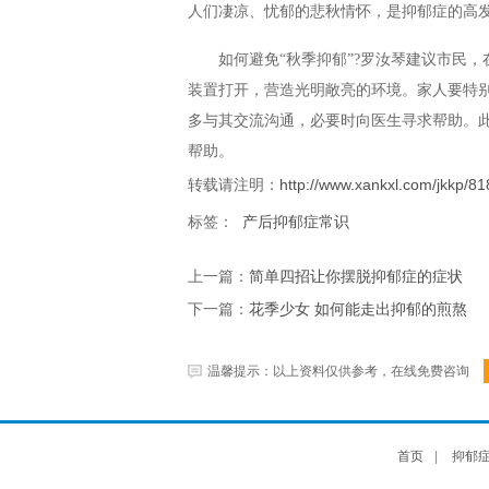
人们凄凉、忧郁的悲秋情怀，是抑郁症的高
如何避免“秋季抑郁”?罗汝琴建议市民
装置打开，营造光明敞亮的环境。家人要特
多与其交流沟通，必要时向医生寻求帮助。
帮助。
转载请注明：
http://www.xankxl.com/jkkp/81
标签：
产后抑郁症常识
上一篇：
简单四招让你摆脱抑郁症的症状
下一篇：
花季少女 如何能走出抑郁的煎熬
温馨提示：以上资料仅供参考，在线免费咨询
首页
|
抑郁