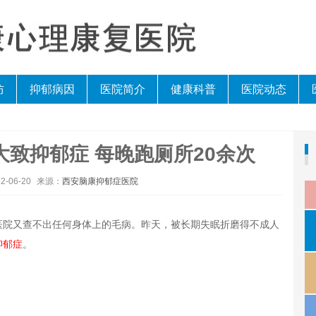
防
抑郁病因
医院简介
健康科普
医院动态
致抑郁症 每晚跑厕所20余次
2-06-20
来源：
西安脑康抑郁症医院
上医院又查不出任何身体上的毛病。昨天，被长期失眠折磨得不成人
抑郁症
。