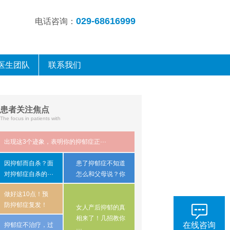
029-68616999
电话咨询：
医生团队
联系我们
患者关注焦点
The focus in patients with
出现这3个迹象，表明你的抑郁症正···
因抑郁而自杀？​面
患了抑郁症不知道
对抑郁症自杀的···
怎么和父母说？你
···
做好这10点！预
防抑郁症复发！
女人产后抑郁的真
相来了！几招教你
在线咨询
抑郁症不治疗，过
···