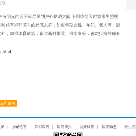
发期。
，在有阳光的日子应尽量到户外晒晒太阳;下雨或阴天时将家里照明
别照顾有抑郁倾向的易感人群，如更年期女性、孕妇、老人等，应
此外，加强体育锻炼，多吃新鲜果蔬、深水鱼等，都对抵抗抑郁有
8.html
立即咨询
症状
|
抑郁危害
|
抑郁病因
|
医院简介
|
健康科普
|
医院动态
|
医生团