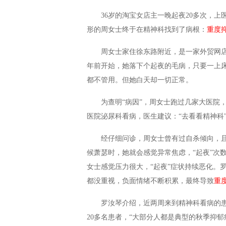
36岁的淘宝女店主一晚起夜20多次，
形的周女士终于在精神科找到了病根：
重度
周女士家住徐东路附近，是一家外贸网
年前开始，她落下个起夜的毛病，只要一上床
都不管用。但她白天却一切正常。
为查明“病因”，周女士跑过几家大医院
医院泌尿科看病，医生建议：“去看看精神科
经仔细问诊，周女士曾有过自杀倾向，
候萧瑟时，她就会感觉异常焦虑，“起夜”次
女士感觉压力很大，“起夜”症状持续恶化。
都没重视，负面情绪不断积累，最终导致
重
罗汝琴介绍，近两周来到精神科看病的患
20多名患者，“大部分人都是典型的秋季抑